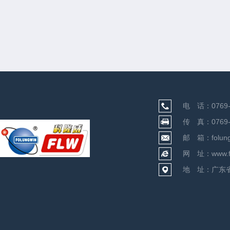
电 话：0769-8
传 真：0769-
邮 箱：folungw
网 址：www.fol
地 址：广东省